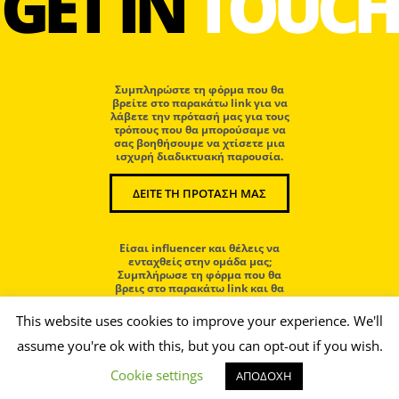
GET IN
TOUCH
Συμπληρώστε τη φόρμα που θα
βρείτε στο παρακάτω link για να
λάβετε την πρότασή μας για τους
τρόπους που θα μπορούσαμε να
σας βοηθήσουμε να χτίσετε μια
ισχυρή διαδικτυακή παρουσία.
ΔΕΙΤΕ ΤΗ ΠΡΟΤΑΣΗ ΜΑΣ
Eίσαι influencer και θέλεις να
ενταχθείς στην ομάδα μας;
Συμπλήρωσε τη φόρμα που θα
βρεις στο παρακάτω link και θα
επικοινωνήσουμε μαζί σου.
This website uses cookies to improve your experience. We'll
assume you're ok with this, but you can opt-out if you wish.
ΜΠΕΣ ΣΤΗΝ ΟΜΑΔΑ ΜΑΣ
Cookie settings
ΑΠΟΔΟΧΗ