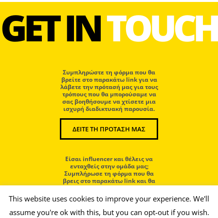
GET IN
TOUCH
Συμπληρώστε τη φόρμα που θα
βρείτε στο παρακάτω link για να
λάβετε την πρότασή μας για τους
τρόπους που θα μπορούσαμε να
σας βοηθήσουμε να χτίσετε μια
ισχυρή διαδικτυακή παρουσία.
ΔΕΙΤΕ ΤΗ ΠΡΟΤΑΣΗ ΜΑΣ
Eίσαι influencer και θέλεις να
ενταχθείς στην ομάδα μας;
Συμπλήρωσε τη φόρμα που θα
βρεις στο παρακάτω link και θα
επικοινωνήσουμε μαζί σου.
This website uses cookies to improve your experience. We'll
assume you're ok with this, but you can opt-out if you wish.
ΜΠΕΣ ΣΤΗΝ ΟΜΑΔΑ ΜΑΣ