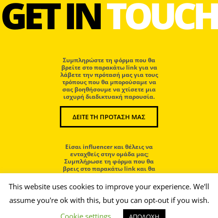
GET IN
TOUCH
Συμπληρώστε τη φόρμα που θα
βρείτε στο παρακάτω link για να
λάβετε την πρότασή μας για τους
τρόπους που θα μπορούσαμε να
σας βοηθήσουμε να χτίσετε μια
ισχυρή διαδικτυακή παρουσία.
ΔΕΙΤΕ ΤΗ ΠΡΟΤΑΣΗ ΜΑΣ
Eίσαι influencer και θέλεις να
ενταχθείς στην ομάδα μας;
Συμπλήρωσε τη φόρμα που θα
βρεις στο παρακάτω link και θα
επικοινωνήσουμε μαζί σου.
This website uses cookies to improve your experience. We'll
assume you're ok with this, but you can opt-out if you wish.
ΜΠΕΣ ΣΤΗΝ ΟΜΑΔΑ ΜΑΣ
Cookie settings
ΑΠΟΔΟΧΗ