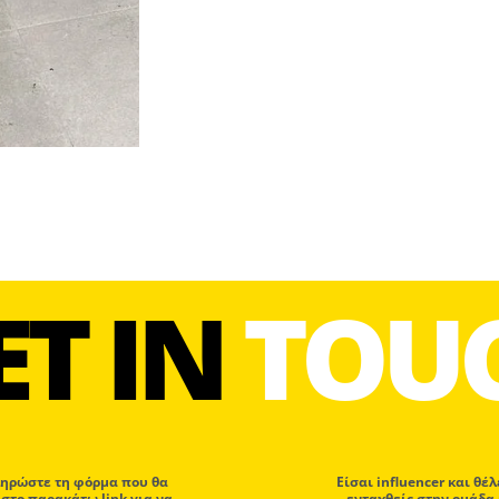
ET IN
TOU
ηρώστε τη φόρμα που θα
Eίσαι influencer και θέλ
 στο παρακάτω link για να
ενταχθείς στην ομάδα 