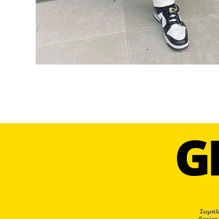
G
Συμπλ
βρείτε