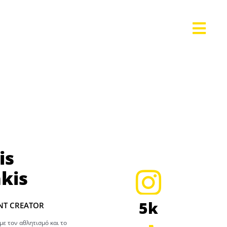
is
kis
5k
ENT CREATOR
με τον αθλητισμό και το