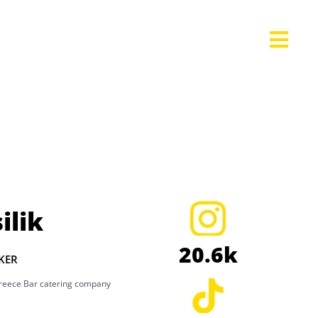
ilik
20.6k
OKER
Greece Bar catering company