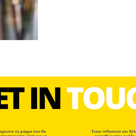
ET IN
TOU
ηρώστε τη φόρμα που θα
Eίσαι influencer και θέλ
 στο παρακάτω link για να
ενταχθείς στην ομάδα 