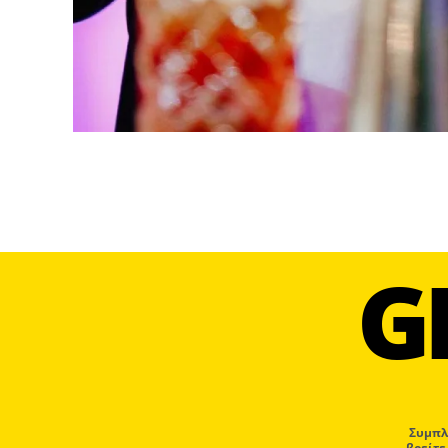
G
Συμπλ
βρείτε