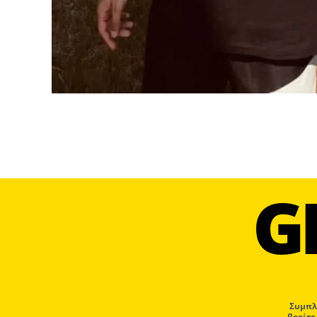
G
Συμπλ
βρείτε