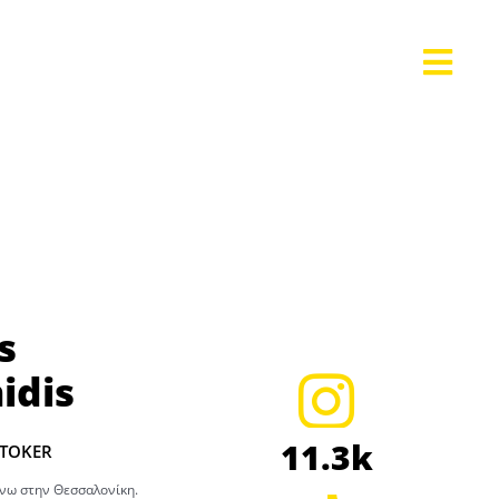
s
idis
11.3k
KTOKER
ένω στην Θεσσαλονίκη.