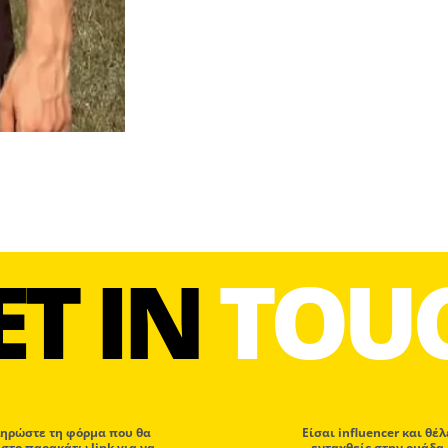
ET IN
TOU
ηρώστε τη φόρμα που θα
Eίσαι influencer και θέλ
 στο παρακάτω link για να
ενταχθείς στην ομάδα 