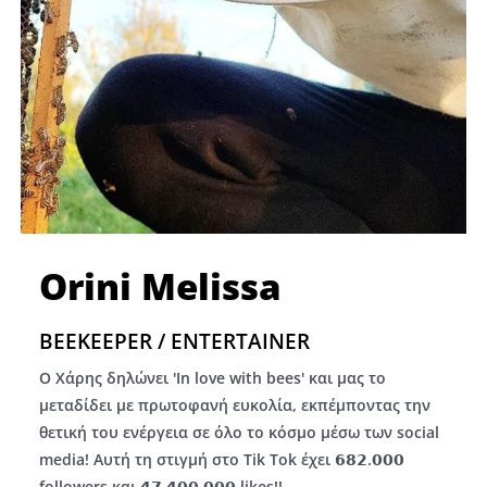
Orini Melissa
BEEKEEPER / ENTERTAINER
Ο Χάρης δηλώνει 'In love with bees' και μας το
μεταδίδει με πρωτοφανή ευκολία, εκπέμποντας την
θετική του ενέργεια σε όλο το κόσμο μέσω των social
media! Αυτή τη στιγμή στο Tik Tok έχει 𝟲𝟴𝟮.𝟬𝟬𝟬
followers και 𝟰𝟳.𝟰𝟬𝟬.𝟬𝟬𝟬 likes!!