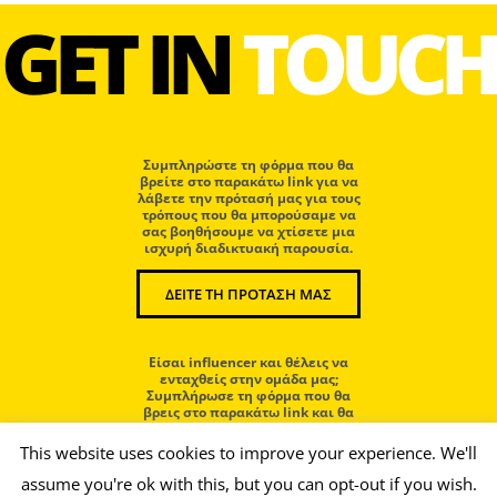
GET IN
TOUCH
Συμπληρώστε τη φόρμα που θα
βρείτε στο παρακάτω link για να
λάβετε την πρότασή μας για τους
τρόπους που θα μπορούσαμε να
σας βοηθήσουμε να χτίσετε μια
ισχυρή διαδικτυακή παρουσία.
ΔΕΙΤΕ ΤΗ ΠΡΟΤΑΣΗ ΜΑΣ
Eίσαι influencer και θέλεις να
ενταχθείς στην ομάδα μας;
Συμπλήρωσε τη φόρμα που θα
βρεις στο παρακάτω link και θα
επικοινωνήσουμε μαζί σου.
This website uses cookies to improve your experience. We'll
assume you're ok with this, but you can opt-out if you wish.
ΜΠΕΣ ΣΤΗΝ ΟΜΑΔΑ ΜΑΣ