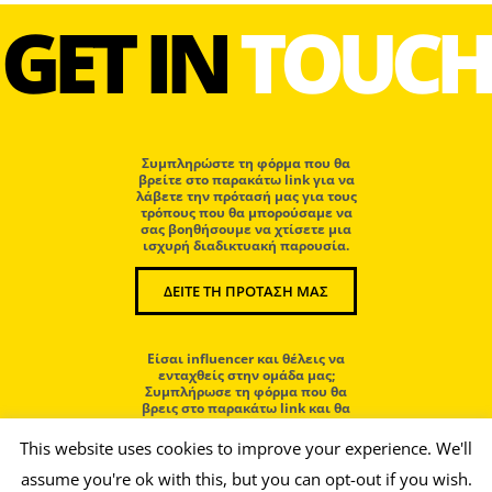
GET IN
TOUCH
Συμπληρώστε τη φόρμα που θα
βρείτε στο παρακάτω link για να
λάβετε την πρότασή μας για τους
τρόπους που θα μπορούσαμε να
σας βοηθήσουμε να χτίσετε μια
ισχυρή διαδικτυακή παρουσία.
ΔΕΙΤΕ ΤΗ ΠΡΟΤΑΣΗ ΜΑΣ
Eίσαι influencer και θέλεις να
ενταχθείς στην ομάδα μας;
Συμπλήρωσε τη φόρμα που θα
βρεις στο παρακάτω link και θα
επικοινωνήσουμε μαζί σου.
This website uses cookies to improve your experience. We'll
assume you're ok with this, but you can opt-out if you wish.
ΜΠΕΣ ΣΤΗΝ ΟΜΑΔΑ ΜΑΣ