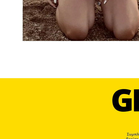
G
Συμπλ
βρείτε