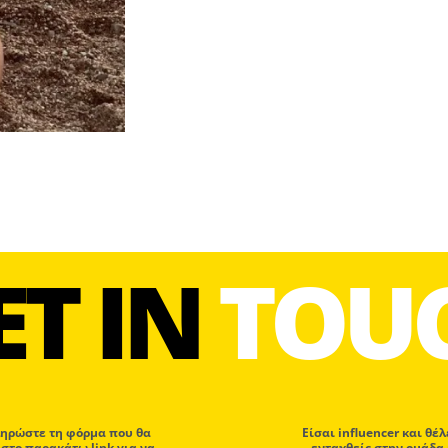
ET IN
TOU
ηρώστε τη φόρμα που θα
Eίσαι influencer και θέλ
 στο παρακάτω link για να
ενταχθείς στην ομάδα 