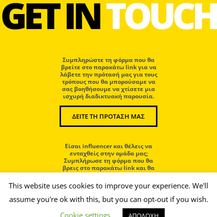
GET IN
TOUCH
Συμπληρώστε τη φόρμα που θα
βρείτε στο παρακάτω link για να
λάβετε την πρότασή μας για τους
τρόπους που θα μπορούσαμε να
σας βοηθήσουμε να χτίσετε μια
ισχυρή διαδικτυακή παρουσία.
ΔΕΙΤΕ ΤΗ ΠΡΟΤΑΣΗ ΜΑΣ
Eίσαι influencer και θέλεις να
ενταχθείς στην ομάδα μας;
Συμπλήρωσε τη φόρμα που θα
βρεις στο παρακάτω link και θα
επικοινωνήσουμε μαζί σου.
This website uses cookies to improve your experience. We'll
assume you're ok with this, but you can opt-out if you wish.
ΜΠΕΣ ΣΤΗΝ ΟΜΑΔΑ ΜΑΣ
Cookie settings
ΑΠΟΔΟΧΗ