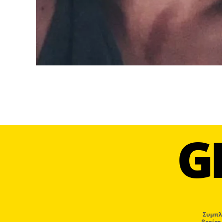
G
Συμπλ
βρείτε