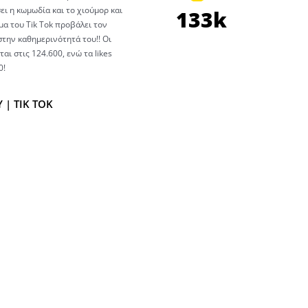
ει η κωμωδία και το χιούμορ και
133k
α του Tik Tok προβάλει τον
στην καθημερινότητά του!! Οι
αι στις 124.600, ενώ τα likes
0!
 | TIK TOK