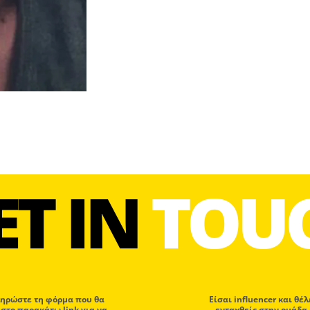
ET IN
TOU
ηρώστε τη φόρμα που θα
Eίσαι influencer και θέλ
 στο παρακάτω link για να
ενταχθείς στην ομάδα 