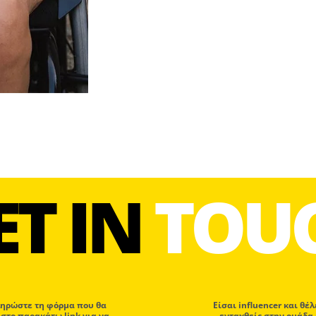
ET IN
TOU
ηρώστε τη φόρμα που θα
Eίσαι influencer και θέλ
 στο παρακάτω link για να
ενταχθείς στην ομάδα 