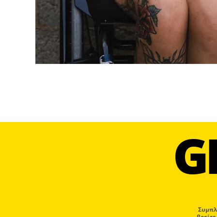
G
Συμπλ
βρείτε