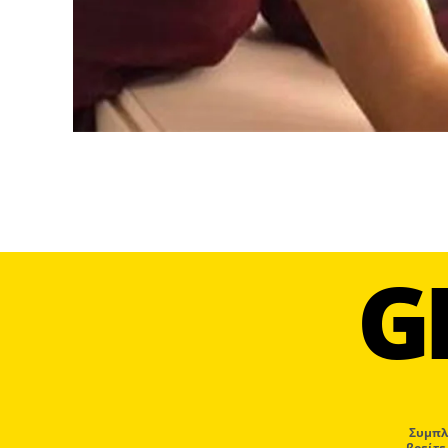
G
Συμπλ
βρείτε