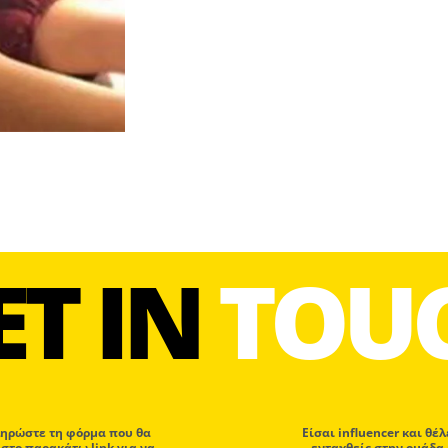
ET IN
TOU
ηρώστε τη φόρμα που θα
Eίσαι influencer και θέλ
 στο παρακάτω link για να
ενταχθείς στην ομάδα 