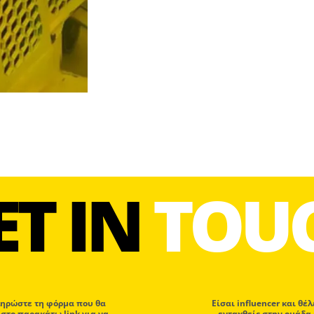
ET IN
TOU
ηρώστε τη φόρμα που θα
Eίσαι influencer και θέλ
 στο παρακάτω link για να
ενταχθείς στην ομάδα 