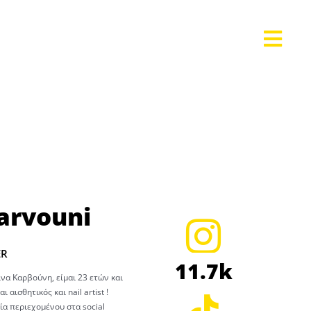
arvouni
ER
11.7k
α Καρβούνη, είμαι 23 ετών και
 αισθητικός και nail artist !
ία περιεχομένου στα social