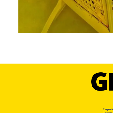
G
Συμπλ
βρείτε