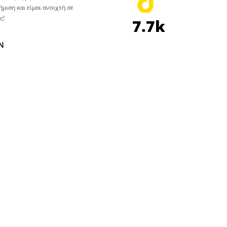
μιση και είμαι ανοιχτή σε
ς!
7.7k
N