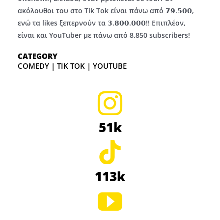
ακόλουθοι του στο Tik Tok είναι πάνω από 𝟳𝟵.𝟱𝟬𝟬,
ενώ τα likes ξεπερνούν τα 𝟯.𝟴𝟬𝟬.𝟬𝟬𝟬!! Επιπλέον,
είναι και YouTuber με πάνω από 8.850 subscribers!
CATEGORY
COMEDY | TIK TOK | YOUTUBE
51k
113k